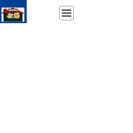
HOME
|
NEWS
|
template.detail
NEWS
ニュースリリース
[%article_date_notime_wa%]
[%category%]
[%title%]