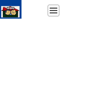
HOME
|
NEWS
|
template.detail
NEWS
ニュースリリース
[%article_date_notime_wa%]
[%category%]
[%title%]