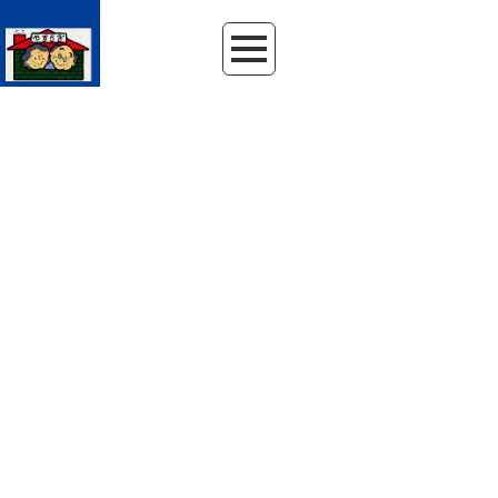
HOME
|
NEWS
|
template.detail
NEWS
ニュースリリース
[%article_date_notime_wa%]
[%category%]
[%title%]