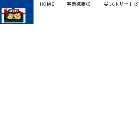
HOME
事業概要①
ストリートビ
HOME
|
NEWS
|
template.detail