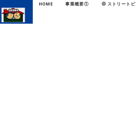
HOME
事業概要①
ストリートビ
HOME
|
NEWS
|
template.detail