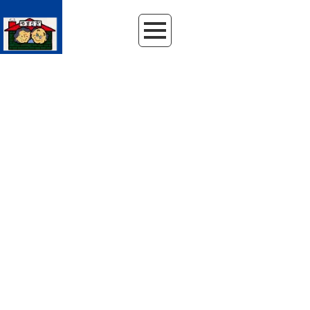
HOME
|
NEWS
|
template.detail
NEWS
ニュースリリース
[%article_date_notime_wa%]
[%category%]
[%title%]